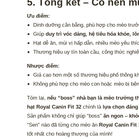
5. Tổng kết – Có nên 
Ưu điểm:
Dinh dưỡng cân bằng, phù hợp cho mèo trưởn
Giúp
duy trì vóc dáng, hệ tiêu hóa khỏe, 
Hạt dễ ăn, mùi vị hấp dẫn, nhiều mèo yêu thí
Thương hiệu uy tín toàn cầu, công thức nghi
Nhược điểm:
Giá cao hơn một số thương hiệu phổ thông k
Không phù hợp cho mèo con hoặc mèo bị bệnh
Tóm lại,
nếu “boss” nhà bạn là mèo trưởng th
hạt Royal Canin Fit 32
chính là
lựa chọn đáng 
Sản phẩm không chỉ giúp “boss”
ăn ngon – khỏ
“Sen” nào đã từng cho mèo ăn
Royal Canin Fit 
tốt nhất cho hoàng thượng của mình!