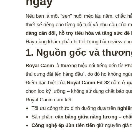
ngày
Nếu bạn là một “sen” nuôi mèo lâu năm, chắc h
thiết kế riêng cho từng độ tuổi và nhu cầu của 
dáng cân đối, hỗ trợ tiêu hóa và tăng sức đề
Hãy cùng khám phá chi tiết trong bài review ch
1. Nguồn gốc và thương
Royal Canin
là thương hiệu nổi tiếng đến từ
Ph
thú cưng đặt lên hàng đầu”, do đó họ không ngừn
Điểm đặc biệt của
Royal Canin Fit 32
nằm ở
qu
chọn lọc kỹ lưỡng – không sử dụng chất bảo qu
Royal Canin cam kết:
Tối ưu công thức dinh dưỡng dựa trên
nghiê
Sản phẩm
cân bằng giữa năng lượng – chất
Công nghệ ép đùn tiên tiến
giữ nguyên giá t