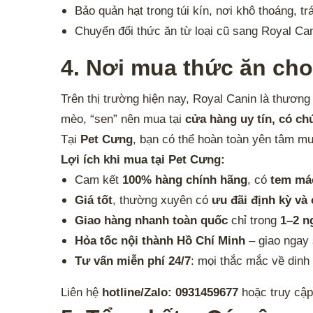
Bảo quản hạt trong túi kín, nơi khô thoáng, tr
Chuyển đổi thức ăn từ loại cũ sang Royal Can
4. Nơi mua thức ăn cho
Trên thị trường hiện nay, Royal Canin là thương
mèo, “sen” nên mua tại
cửa hàng uy tín, có c
Tại
Pet Cưng
, bạn có thể hoàn toàn yên tâm m
Lợi ích khi mua tại Pet Cưng:
Cam kết
100% hàng chính hãng
, có
tem má
Giá tốt
, thường xuyên có
ưu đãi định kỳ và
Giao hàng nhanh toàn quốc
chỉ trong
1–2 n
Hỏa tốc nội thành Hồ Chí Minh
– giao ngay 
Tư vấn miễn phí 24/7
: mọi thắc mắc về dinh
Liên hệ
hotline/Zalo: 0931459677
hoặc truy cậ