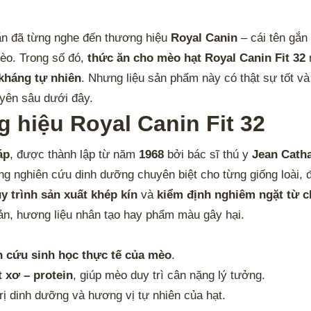
ẳn đã từng nghe đến thương hiệu
Royal Canin
– cái tên gắn
mèo. Trong số đó,
thức ăn cho mèo hạt Royal Canin Fit 32
 kháng tự nhiên
. Nhưng liệu sản phẩm này có thật sự tốt v
uyên sâu dưới đây.
 hiệu Royal Canin Fit 32
áp
, được thành lập từ năm
1968
bởi bác sĩ thú y
Jean Cath
g nghiên cứu dinh dưỡng chuyên biệt cho từng giống loài, đ
y trình sản xuất khép kín
và
kiểm định nghiêm ngặt từ 
ản, hương liệu nhân tạo hay phẩm màu gây hại.
n cứu sinh học thực tế của mèo
.
 xơ – protein
, giúp mèo duy trì cân nặng lý tưởng.
rị dinh dưỡng và hương vị tự nhiên của hạt.