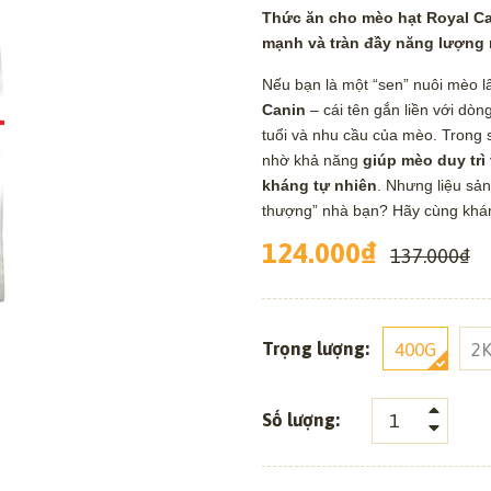
Thức ăn cho mèo hạt Royal Can
mạnh và tràn đầy năng lượng
Nếu bạn là một “sen” nuôi mèo 
Canin
– cái tên gắn liền với dòn
tuổi và nhu cầu của mèo. Trong 
nhờ khả năng
giúp mèo duy trì
kháng tự nhiên
. Nhưng liệu sả
thượng” nhà bạn? Hãy cùng khám 
124.000₫
137.000₫
Trọng lượng:
400G
2
Số lượng: