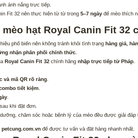
ánh ánh nắng trực tiếp.
in Fit 32 nên thực hiện từ từ trong
5–7 ngày
để mèo thích n
 mèo hạt Royal Canin Fit 32 
 hiệu phổ biến nên không tránh khỏi tình trạng
hàng giả, hà
hứng nhận phân phối chính thức
.
ua
Royal Canin Fit 32
chính hãng
nhập trực tiếp từ Pháp
.
c và mã QR rõ ràng
.
 combo tiết kiệm
.
gày
.
sau khi đặt đơn.
 dưỡng, chăm sóc hoặc bệnh lý của mèo đều được giải đáp tậ
p
petcung.com.vn
để được tư vấn và đặt hàng nhanh nhất.