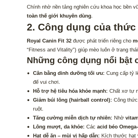
Chính nhờ nền tảng nghiên cứu khoa học bền v
toàn thế giới khuyên dùng
.
2. Công dụng của thức 
Royal Canin Fit 32
được phát triển riêng cho
m
“Fitness and Vitality”) giúp mèo luôn ở trạng th
Những công dụng nổi bật c
Cân bằng dinh dưỡng tối ưu:
Cung cấp tỷ l
để vui chơi.
Hỗ trợ hệ tiêu hóa khỏe mạnh:
Chất xơ tự n
Giảm búi lông (hairball control):
Công thức
ruột.
Tăng cường miễn dịch tự nhiên:
Nhờ
vitam
Lông mượt, da khỏe:
Các
acid béo Omega
Hạt dễ ăn – mùi vị hấp dẫn:
Kích thước hạt v