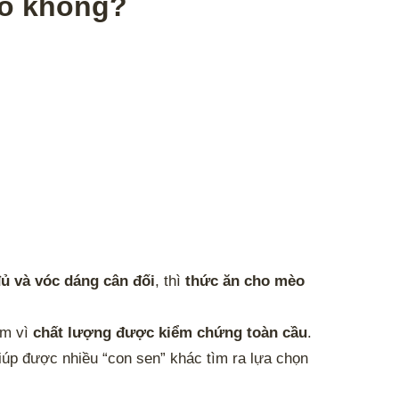
èo không?
ủ và vóc dáng cân đối
, thì
thức ăn cho mèo
âm vì
chất lượng được kiểm chứng toàn cầu
.
giúp được nhiều “con sen” khác tìm ra lựa chọn