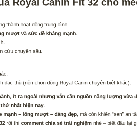
mua Royal Canin Fit 32 cho m
g thành hoạt động trung bình.
lông mượt và sức đề kháng mạnh
.
ch.
ên cứu chuyên sâu.
hác.
 đặc thù (nên chọn dòng Royal Canin chuyên biệt khác).
ành, ít ra ngoài nhưng vẫn cần nguồn năng lượng vừa đ
thử nhất hiện nay
.
e mạnh – lông mượt – dáng đẹp
, mà còn khiến “sen” an t
32
rồi thì
comment chia sẻ trải nghiệm
nhé – biết đâu lại 