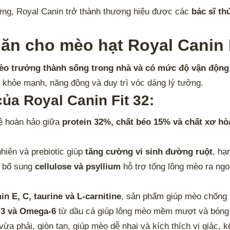
ững, Royal Canin trở thành thương hiệu được các
bác sĩ th
ăn cho mèo hạt Royal Canin 
èo trưởng thành sống trong nhà và có mức độ vận động 
ái khỏe mạnh, năng động và duy trì vóc dáng lý tưởng.
ủa Royal Canin Fit 32:
ệ hoàn hảo giữa
protein 32%, chất béo 15% và chất xơ hò
hiên và prebiotic giúp
tăng cường vi sinh đường ruột
, hạ
 bổ sung
cellulose và psyllium
hỗ trợ tống lông mèo ra ngo
in E, C, taurine và L-carnitine
, sản phẩm giúp mèo chống l
-3 và Omega-6
từ dầu cá giúp lông mèo mềm mượt và bóng
ừa phải, giòn tan, giúp mèo dễ nhai và kích thích vị giác, 