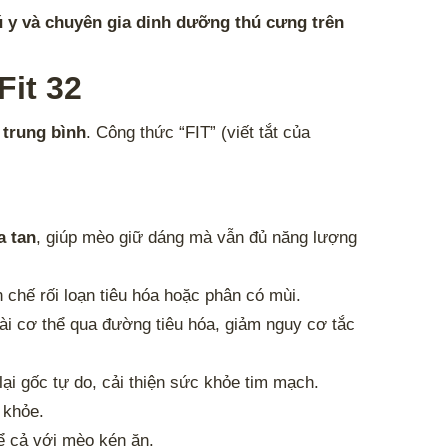
ú y và chuyên gia dinh dưỡng thú cưng trên
Fit 32
trung bình
. Công thức “FIT” (viết tắt của
a tan
, giúp mèo giữ dáng mà vẫn đủ năng lượng
n chế rối loạn tiêu hóa hoặc phân có mùi.
ài cơ thể qua đường tiêu hóa, giảm nguy cơ tắc
ại gốc tự do, cải thiện sức khỏe tim mạch.
 khỏe.
kể cả với mèo kén ăn.